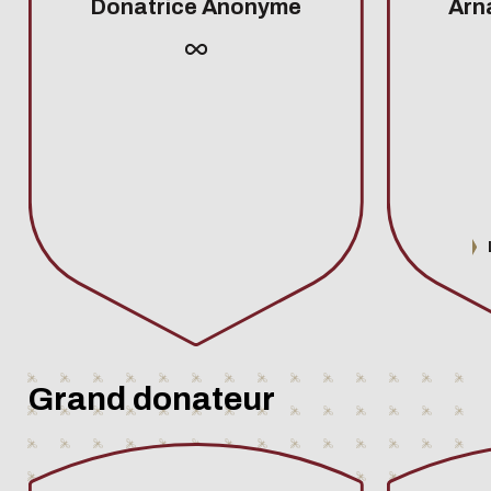
Donatrice Anonyme
Arn
Grand donateur