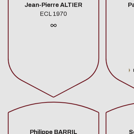
Jean-Pierre ALTIER
P
ECL 1970
Philippe BARRIL
S