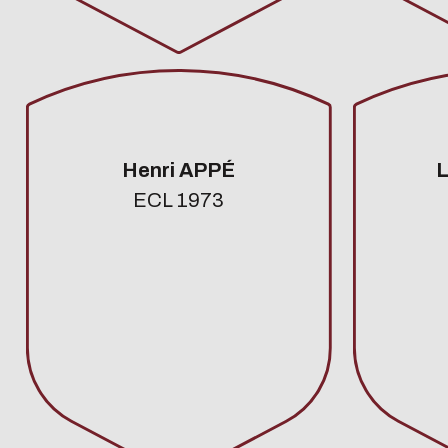
Henri APPÉ
L
ECL 1973