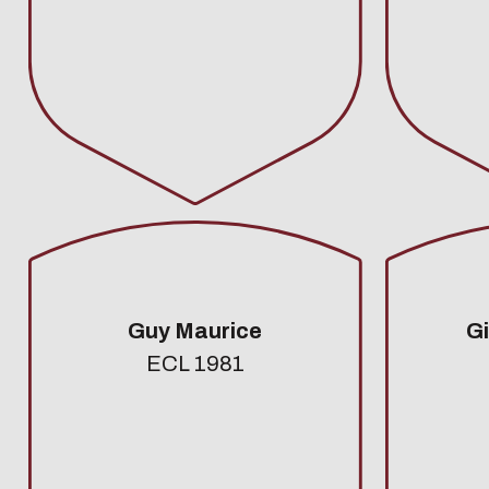
Guy Maurice
G
ECL 1981