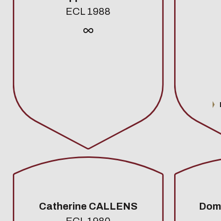
ECL 1988
Catherine CALLENS
Dom
ECL 1980