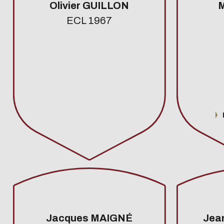
Olivier GUILLON
M
ECL 1967
Jacques MAIGNÉ
Jea