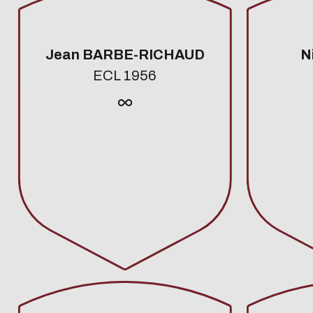
Jean BARBE-RICHAUD
N
ECL 1956