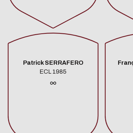
Patrick SERRAFERO
Fran
ECL 1985