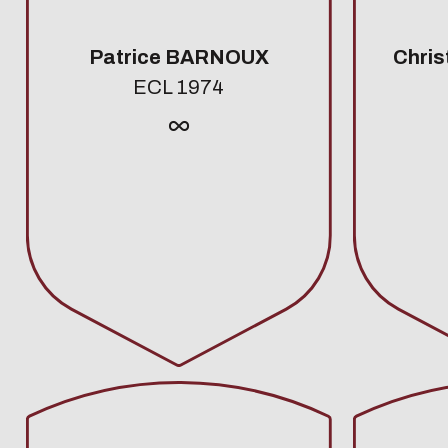
Patrice BARNOUX
Chri
ECL 1974