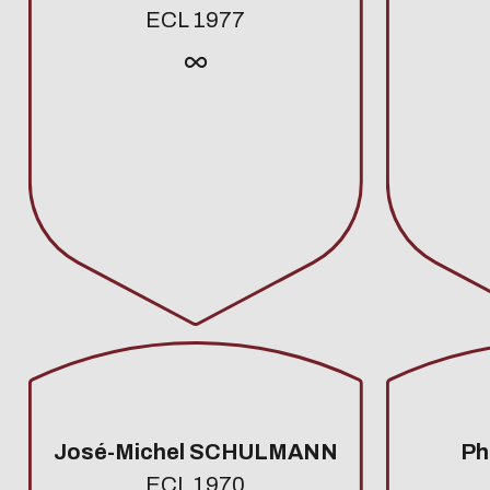
ECL 1977
José-Michel SCHULMANN
Ph
ECL 1970