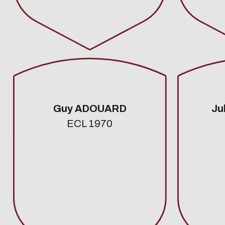
Guy ADOUARD
Ju
ECL 1970