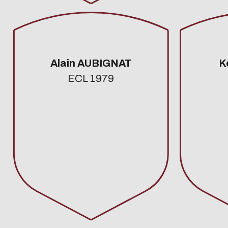
Alain AUBIGNAT
K
ECL 1979