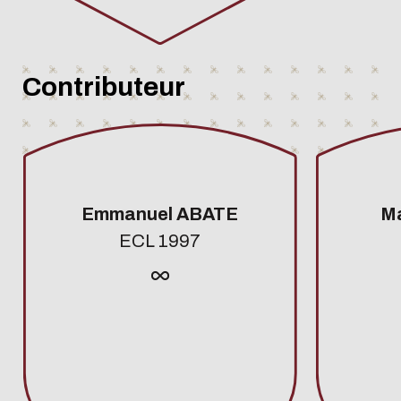
Contributeur
Emmanuel ABATE
M
ECL 1997