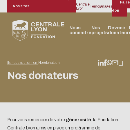
Faire
Centrale
Nos sites
Témoignages
un
Lyon
don
Nous
Nos
Devenir
connaitre
projets
donateur
Ils nous soutiennent
Nos donateurs
Qui
Solidarité et
Faire
Nos
Faire un don
La
Nos
Recherche
Donner
Actuali
Éc
Nos donateurs
sommes
diversité
un don
donateurs
depuis
Gouvernance
entreprises
avec so
ca
nous ?
en
l’international
mécènes
entrepr
France
Formation et
Tous
Pour vous remercier de votre
générosité
, la Fondation
entrepreneuriat
Centrale Lyon a mis en place un programme de