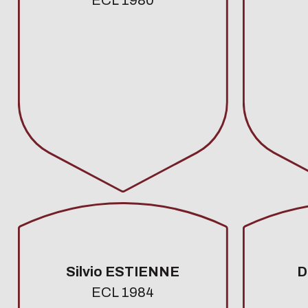
Silvio ESTIENNE
D
ECL 1984