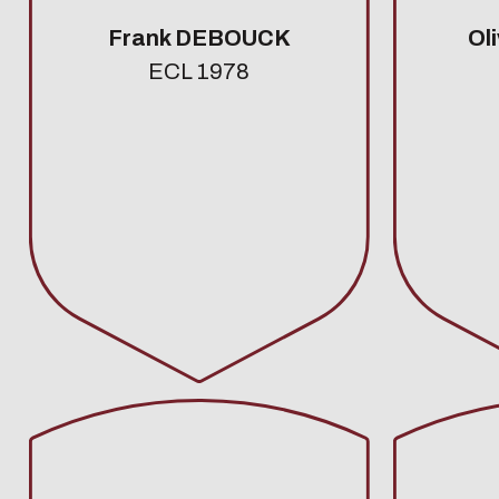
Frank DEBOUCK
Ol
ECL 1978