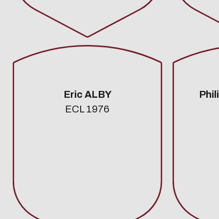
Eric ALBY
Phi
ECL 1976