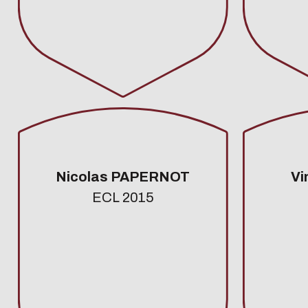
Nicolas PAPERNOT
Vi
ECL 2015