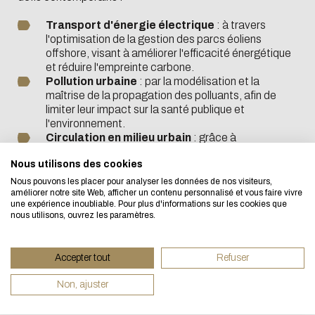
Transport d'énergie électrique
: à travers
l'optimisation de la gestion des parcs éoliens
offshore, visant à améliorer l'efficacité énergétique
et réduire l'empreinte carbone.
Pollution urbaine
: par la modélisation et la
maîtrise de la propagation des polluants, afin de
L'écoconception, ça vous concerne aussi !
limiter leur impact sur la santé publique et
l'environnement.
Circulation en milieu urbain
: grâce à
Nous avons développé ce site Internet dans le cadre
l'optimisation des flux de circulation des véhicules,
d'une démarche forte d'écoconception.
Nous utilisons des cookies
en intégrant des capteurs intelligents pour réduire la
congestion routière et favoriser une mobilité
Nous pouvons les placer pour analyser les données de nos visiteurs,
améliorer notre site Web, afficher un contenu personnalisé et vous faire vivre
durable.
Si vous aussi vous souhaitez diminuer drastiquement l
une expérience inoubliable. Pour plus d'informations sur les cookies que
Dépollution des eaux et remédiation des sols
:
nous utilisons, ouvrez les paramètres.
besoins énergétiques nécessaires à votre navigation,
en ciblant les polluants récalcitrants et en
développant des solutions durables pour préserver
vous pouvez le parcourir dans son Mode Eco. Celui-ci
les ressources en eau et la qualité des sols.
Accepter tout
Refuser
sollicitera très peu nos serveurs et vous deviendrez ain
Empreinte carbone du trafic aérien
: en
contribuant à des innovations visant à améliorer
un acteur majeur de l’écoconception.
Non, ajuster
l'efficacité énergétique et à diminuer les émissions
Merci pour votre contribution !
de ce secteur.