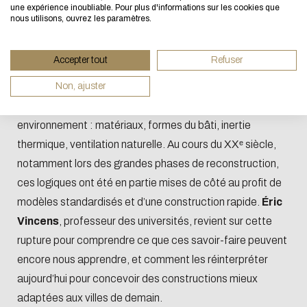
Si vous aussi vous souhaitez diminuer drastiquement l
une expérience inoubliable. Pour plus d'informations sur les cookies que
nous utilisons, ouvrez les paramètres.
besoins énergétiques nécessaires à votre navigation,
vous pouvez le parcourir dans son Mode Eco. Celui-ci
Épisode 02 : Faut-il s’inspirer du passé pour
Accepter tout
Refuser
sollicitera très peu nos serveurs et vous deviendrez ain
construire nos villes ?
un acteur majeur de l’écoconception.
Non, ajuster
Merci pour votre contribution !
Pendant des siècles, les villes ont su composer avec leur
environnement : matériaux, formes du bâti, inertie
thermique, ventilation naturelle. Au cours du XXᵉ siècle,
ACTIVER LE MODE ÉCO
ANNULER
notamment lors des grandes phases de reconstruction,
ces logiques ont été en partie mises de côté au profit de
modèles standardisés et d’une construction rapide.
Éric
Vincens
, professeur des universités, revient sur cette
rupture pour comprendre ce que ces savoir-faire peuvent
encore nous apprendre, et comment les réinterpréter
aujourd’hui pour concevoir des constructions mieux
adaptées aux villes de demain.