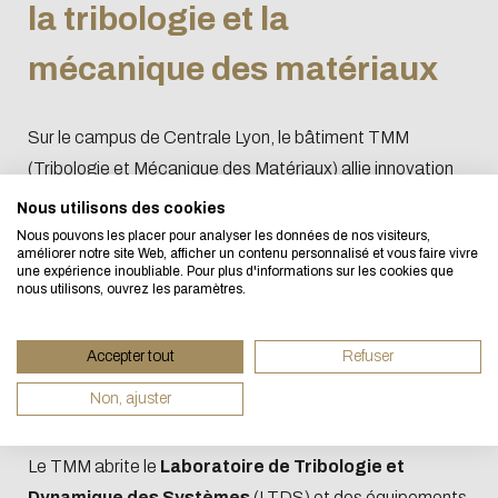
la tribologie et la
mécanique des matériaux
L'écoconception, ça vous concerne aussi !
Sur le campus de Centrale Lyon, le bâtiment TMM
(Tribologie et Mécanique des Matériaux) allie innovation
Nous avons développé ce site Internet dans le cadre
pédagogique et performance énergétique. Inauguré en
d'une démarche forte d'écoconception.
Nous utilisons des cookies
2022, ce centre de 4 256 m², conçu dans le respect des
Nous pouvons les placer pour analyser les données de nos visiteurs,
améliorer notre site Web, afficher un contenu personnalisé et vous faire vivre
lignes du batiment initial de
Jacques Perrin Fayolle
,
Si vous aussi vous souhaitez diminuer drastiquement l
une expérience inoubliable. Pour plus d'informations sur les cookies que
nous utilisons, ouvrez les paramètres.
dispose de persiennes mobiles optimisant l’éclairage
besoins énergétiques nécessaires à votre navigation,
naturel et la gestion thermique. Son atrium central, baigné
vous pouvez le parcourir dans son Mode Eco. Celui-ci
de lumière, participe à une régulation énergétique
Accepter tout
Refuser
sollicitera très peu nos serveurs et vous deviendrez ain
naturelle entre les espaces de recherche et
un acteur majeur de l’écoconception.
Non, ajuster
d’enseignement.
Merci pour votre contribution !
Le TMM abrite le
Laboratoire de Tribologie et
ACTIVER LE MODE ÉCO
ANNULER
Dynamique des Systèmes
(LTDS) et des équipements